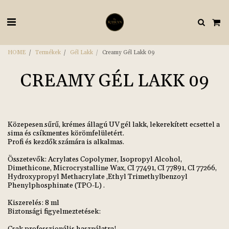
HOME
Termékek
Gél Lakk
Creamy Gél Lakk 09
CREAMY GÉL LAKK 09
Közepesen sűrű, krémes állagú UV gél lakk, lekerekített ecsettel a
sima és csíkmentes körömfelületért.
Profi és kezdők számára is alkalmas.
Összetevők: Acrylates Copolymer, Isopropyl Alcohol,
Dimethicone, Microcrystalline Wax, CI 77491, CI 77891, CI 77266,
Hydroxypropyl Methacrylate ,Ethyl Trimethylbenzoyl
Phenylphosphinate (TPO-L) .
Kiszerelés: 8 ml
Biztonsági figyelmeztetések: