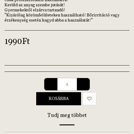
Csak professzionális használatra!
Kerüld az anyag szembe jutását!
Gyermekektől elzárva tartandó!
"Kizárólag körömfelületeken használható! Bőrirritáció vagy
érzékenység esetén hagyd abba a használatát!"
1990
Ft
KOSÁRBA
Tudj meg többet