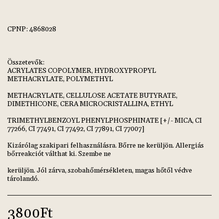
CPNP: 4868028
Összetevők:
ACRYLATES COPOLYMER, HYDROXYPROPYL
METHACRYLATE, POLYMETHYL
METHACRYLATE, CELLULOSE ACETATE BUTYRATE,
DIMETHICONE, CERA MICROCRISTALLINA, ETHYL
TRIMETHYLBENZOYL PHENYLPHOSPHINATE [+/- MICA, CI
77266, CI 77491, CI 77492, CI 77891, CI 77007]
Kizárólag szakipari felhasználásra. Bőrre ne kerüljön. Allergiás
bőrreakciót válthat ki. Szembe ne
kerüljön. Jól zárva, szobahőmérsékleten, magas hőtől védve
tárolandó.
3800
Ft