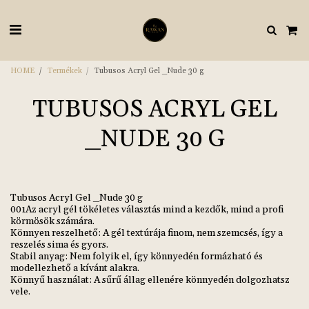
HOME
Termékek
Tubusos Acryl Gel _Nude 30 g
TUBUSOS ACRYL GEL
_NUDE 30 G
Tubusos Acryl Gel _Nude 30 g
001Az acryl gél tökéletes választás mind a kezdők, mind a profi
körmösök számára.
Könnyen reszelhető: A gél textúrája finom, nem szemcsés, így a
reszelés sima és gyors.
Stabil anyag: Nem folyik el, így könnyedén formázható és
modellezhető a kívánt alakra.
Könnyű használat: A sűrű állag ellenére könnyedén dolgozhatsz
vele.