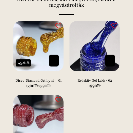
megvásárolták
-45.61%
Disco Diamond Gel 15 ml _ 01
Reflektív Gél Lakk - 02
1300
Ft
2390
Ft
1990
Ft