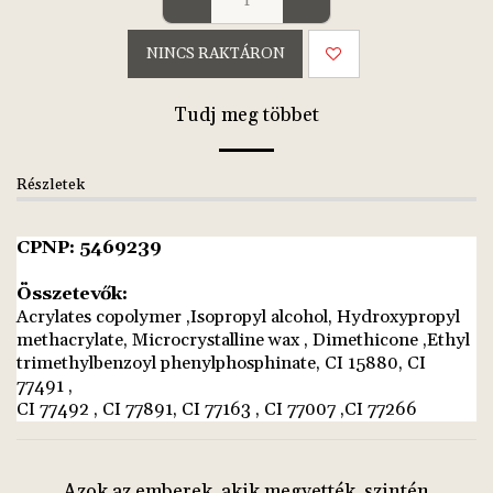
NINCS RAKTÁRON
Tudj meg többet
Részletek
CPNP: 5469239
Összetevők:
Acrylates copolymer ,Isopropyl alcohol, Hydroxypropyl
methacrylate, Microcrystalline wax , Dimethicone ,Ethyl
trimethylbenzoyl phenylphosphinate, CI 15880, CI
77491 ,
CI 77492 , CI 77891, CI 77163 , CI 77007 ,CI 77266
Azok az emberek, akik megvették, szintén