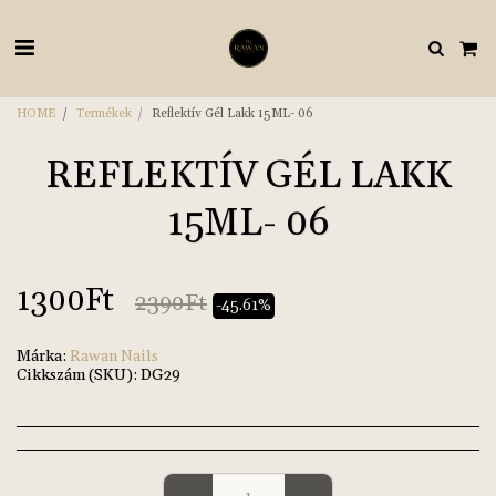
HOME
Termékek
Reflektív Gél Lakk 15ML- 06
REFLEKTÍV GÉL LAKK
15ML- 06
1300
Ft
2390
Ft
-45.61%
Márka:
Rawan Nails
Cikkszám (SKU):
DG29