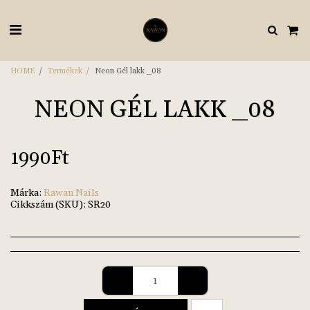
HOME
Termékek
Neon Gél lakk _08
NEON GÉL LAKK _08
1990
Ft
Márka:
Rawan Nails
Cikkszám (SKU):
SR20