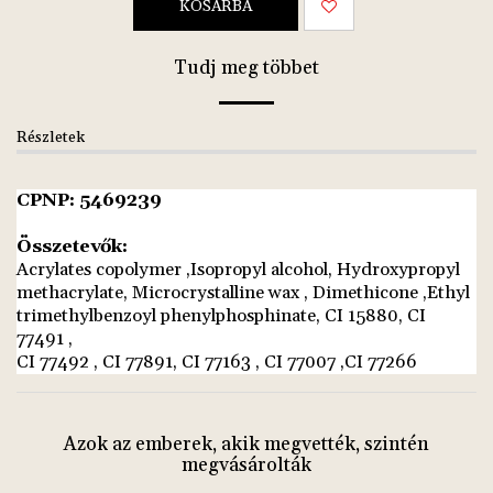
KOSÁRBA
Tudj meg többet
Részletek
CPNP: 5469239
Összetevők:
Acrylates copolymer ,Isopropyl alcohol, Hydroxypropyl
methacrylate, Microcrystalline wax , Dimethicone ,Ethyl
trimethylbenzoyl phenylphosphinate, CI 15880, CI
77491 ,
CI 77492 , CI 77891, CI 77163 , CI 77007 ,CI 77266
Azok az emberek, akik megvették, szintén
megvásárolták