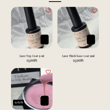
Luxe Top Coat 9 ml
Luxe Thick base coat 9ml
2500
Ft
2590
Ft
-9.62%