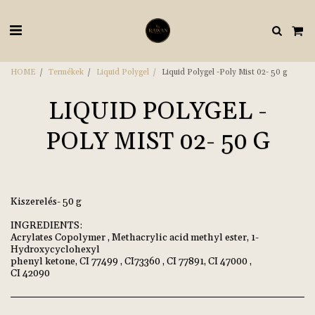
HOME
Termékek
Liquid Polygel
Liquid Polygel -Poly Mist 02- 50 g
LIQUID POLYGEL -
POLY MIST 02- 50 G
Kiszerelés- 50 g
INGREDIENTS:
Acrylates Copolymer , Methacrylic acid methyl ester, 1-
Hydroxycyclohexyl
phenyl ketone, CI 77499 , CI73360 , CI 77891, CI 47000 ,
CI 42090