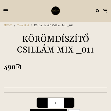
HOME
Termékek
Körömdíszítő Csillám Mix _011
KÖRÖMDÍSZÍTŐ
CSILLÁM MIX _011
490
Ft