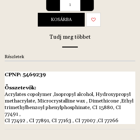
KOSÁRBA
Tudj meg többet
Részletek
CPNP: 5469239
Összetevők:
Acrylates copolymer ,Isopropyl alcohol, Hydroxypropyl
methacrylate, Microcrystalline wax , Dimethicone ,Ethyl
trimethylbenzoyl phenylphosphinate, CI 15880, CI
77491 ,
CI 77492 , CI 77891, CI 77163 , CI 77007 ,CI 77266