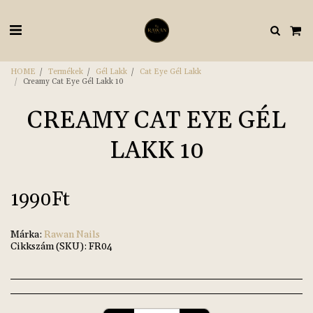
HOME
Termékek
Gél Lakk
Cat Eye Gél Lakk
Creamy Cat Eye Gél Lakk 10
CREAMY CAT EYE GÉL
LAKK 10
1990
Ft
Márka:
Rawan Nails
Cikkszám (SKU):
FR04