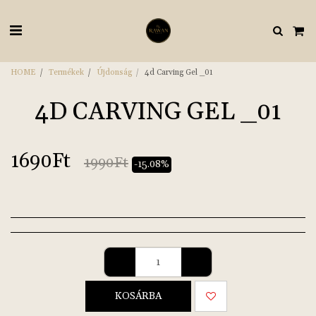
HOME
Termékek
Újdonság
4d Carving Gel _01
4D CARVING GEL _01
1690
Ft
1990
Ft
-15.08%
KOSÁRBA