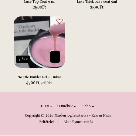
Luxe Top Coat 9 ml
Luxe Thick base coat 9ml
2500
Ft
2590
Ft
-9.62%
No File Builder Gel – Türkan
4700
Ft
5200
Ft
HOME
Termékek
Több
Copyright © 2026 Minden jog fenntartva -
Rawan Nails
Feltételek
|
Akadálymentesítés